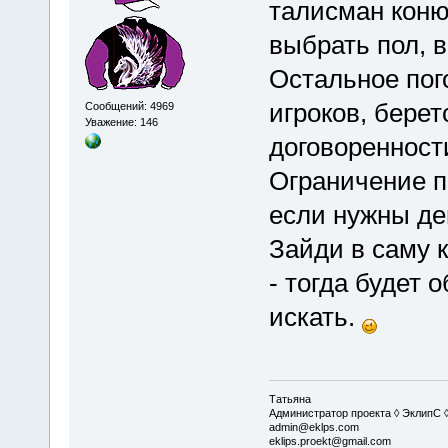
талисман кон
выбрать пол, в
Остальное пого
игроков, берет
Сообщений: 4969
Уважение: 146
договоренности
Ограничение п
если нужны ден
Зайди в саму 
- тогда будет 
искать.
Татьяна
Администратор проекта ◊ ЭклипС 
admin@eklps.com
eklips.proekt@gmail.com