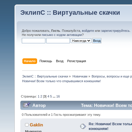
ЭклипС :: Виртуальные скачки
Добро пожаловать,
Гость
. Пожалуйста,
войдите
или
зарегистрируйтесь
.
Не получили
письмо с кодом активации
?
Начало
Помощь
Вход
Регистрация
ЭклипС :: Виртуальные скачки
»
Новичкам
»
Вопросы, вопросы и еще р
Новички! Всем только что открывшимся конюшням!
Страницы:
1
2
[
3
]
4
5
...
16
Автор
Тема: Новички! Всем т
0 Пользователей и 1 Гость просматривают эту тему.
Re: Новички! Всем толь
Gaklin
конюшням!
Модератор