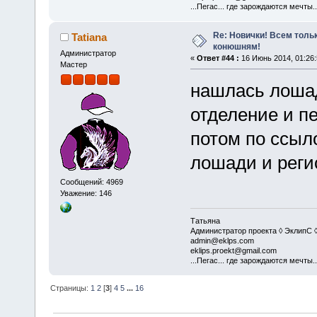
...Пегас... где зарождаются мечты..
Re: Новички! Всем толь
Tatiana
конюшням!
Администратор
«
Ответ #44 :
16 Июнь 2014, 01:26:
Мастер
нашлась лошад
отделение и п
потом по ссыло
лошади и реги
Сообщений: 4969
Уважение: 146
Татьяна
Администратор проекта ◊ ЭклипС 
admin@eklps.com
eklips.proekt@gmail.com
...Пегас... где зарождаются мечты..
Страницы:
1
2
[
3
]
4
5
...
16