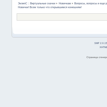
ЭклипС :: Виртуальные скачки
»
Новичкам
»
Вопросы, вопросы и еще р
Новички! Всем только что открывшимся конюшням!
SMF 2.0.1
XHTM
Страница сгенери