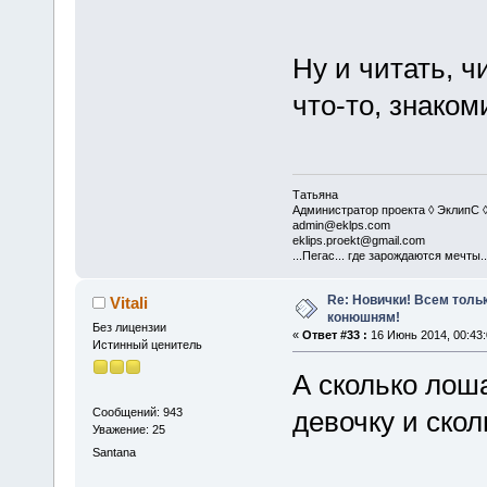
Ну и читать, ч
что-то, знако
Татьяна
Администратор проекта ◊ ЭклипС 
admin@eklps.com
eklips.proekt@gmail.com
...Пегас... где зарождаются мечты..
Re: Новички! Всем толь
Vitali
конюшням!
Без лицензии
«
Ответ #33 :
16 Июнь 2014, 00:43:
Истинный ценитель
А сколько лош
Сообщений: 943
девочку и скол
Уважение: 25
Santana