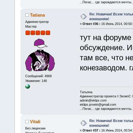
...Пегас... где зарождаются мечты..
Re: Новички! Всем толь
Tatiana
конюшням!
Администратор
«
Ответ #36 :
16 Июнь 2014, 00:50:
Мастер
тут на форуме
обсуждение. И
там все, что 
конезаводом. 
Сообщений: 4969
Уважение: 146
Татьяна
Администратор проекта ◊ ЭклипС 
admin@eklps.com
eklips.proekt@gmail.com
...Пегас... где зарождаются мечты..
Re: Новички! Всем толь
Vitali
конюшням!
Без лицензии
«
Ответ #37 :
16 Июнь 2014, 00:54: