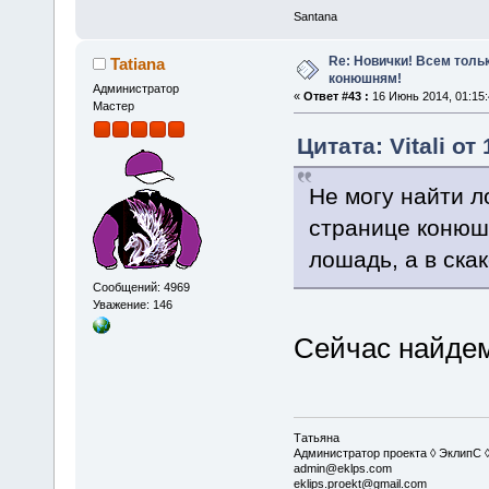
Santana
Re: Новички! Всем толь
Tatiana
конюшням!
Администратор
«
Ответ #43 :
16 Июнь 2014, 01:15:
Мастер
Цитата: Vitali от
Не могу найти л
странице конюшн
лошадь, а в ска
Сообщений: 4969
Уважение: 146
Сейчас найде
Татьяна
Администратор проекта ◊ ЭклипС 
admin@eklps.com
eklips.proekt@gmail.com