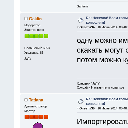
Santana
Re: Новички! Всем толь
Gaklin
конюшням!
Модератор
«
Ответ #34 :
16 Июнь 2014, 00:46:
Золотое перо
одну можно им
скакать могут с
Сообщений: 6853
Уважение: 86
потом можно ку
Jaffa
Конюшня "Jaffa"
Сэнсэй и Наставитель новичков
Re: Новички! Всем толь
Tatiana
конюшням!
Администратор
«
Ответ #35 :
16 Июнь 2014, 00:48:
Мастер
Импортировать