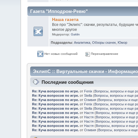
Газета "Ипподром-Ревю"
Наша газета
Все про "Эклипс": скачки, результаты, будущие
многое другое
Модератор:
Gaklin
Подразделы
:
Аналитика
,
Обзоры скачек
,
Юмор
Нет новых сообщений
Перенаправление
ЭклипС :: Виртуальные скачки - Информаци
Последние сообщения
Re: Куча вопросов по игре.
от
Fenix
(
Вопросы, вопросы и еще ра
Re: Куча вопросов по игре.
от
Stella
(
Вопросы, вопросы и еще ра
Re: Куча вопросов по игре.
от
Оливия
(
Вопросы, вопросы и еще 
Re: Куча вопросов по игре.
от
Fenix
(
Вопросы, вопросы и еще ра
Re: Куча вопросов по игре.
от
Stella
(
Вопросы, вопросы и еще ра
Re: Куча вопросов по игре.
от
Настя
(
Вопросы, вопросы и еще р
Re: Куча вопросов по игре.
от
Настя
(
Вопросы, вопросы и еще р
Re: Куча вопросов по игре.
от
Настя
(
Вопросы, вопросы и еще р
Re: Куча вопросов по игре.
от
Настя
(
Вопросы, вопросы и еще р
Re: Куча вопросов по игре.
от
Оливия
(
Вопросы, вопросы и еще 