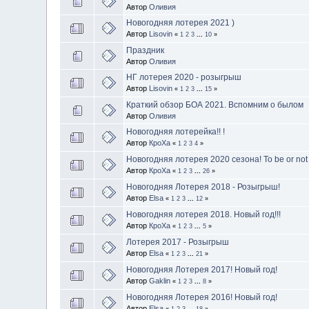
Автор
Оливия
Новогодняя лотерея 2021 )
Автор
Lisovin
«
1
2
3
...
10
»
Праздник
Автор
Оливия
НГ лотерея 2020 - розыгрыш
Автор
Lisovin
«
1
2
3
...
15
»
Краткий обзор БОА 2021. Вспомним о былом
Автор
Оливия
Новогодняя лотерейка!! !
Автор
КроХа
«
1
2
3
4
»
Новогодняя лотерея 2020 сезона! To be or not 
Автор
КроХа
«
1
2
3
...
26
»
Новогодняя Лотерея 2018 - Розыгрыш!
Автор
Elsa
«
1
2
3
...
12
»
Новогодняя лотерея 2018. Новый год!!!
Автор
КроХа
«
1
2
3
...
5
»
Лотерея 2017 - Розыгрыш
Автор
Elsa
«
1
2
3
...
21
»
Новогодняя Лотерея 2017! Новый год!
Автор
Gaklin
«
1
2
3
...
8
»
Новогодняя Лотерея 2016! Новый год!
Автор
Elsa