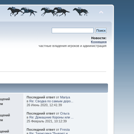
Новости:
Конюшня
частные владения игроков и администрация
Последний ответ
от
Mariya
бщений
в
Re: Сводка по самым доро...
ем
26 Июнь 2020, 12:41:39
Последний ответ
от
Ольга
бщений
в
Re: Домашние Короны или ...
ем
25 Февраль 2021, 10:12:39
Последний ответ
от
Fresta
щений
в
Re: Зарисовка "Бывает и ...