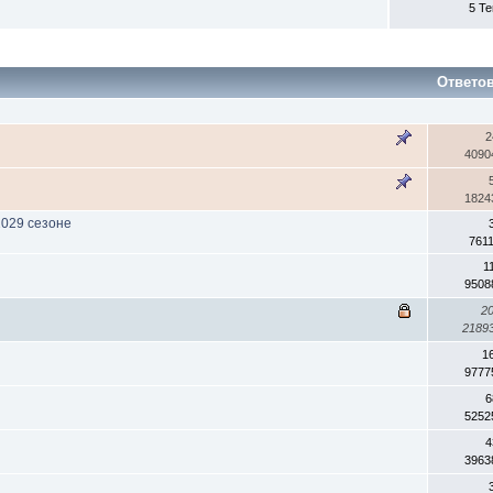
5 Т
Ответо
2
4090
1824
2029 сезоне
761
1
9508
2
2189
1
9777
6
5252
4
3963