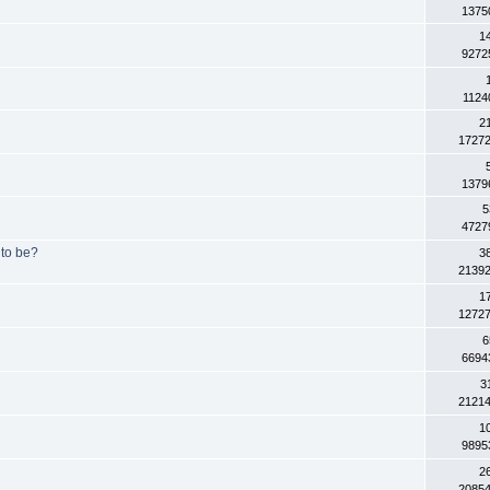
1375
1
9272
1124
2
1727
1379
5
4727
to be?
3
2139
1
1272
6
6694
3
2121
1
9895
2
2085