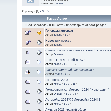
Модератор:
Gaklin
Страницы: [
1
]
2
3
...
5
Тема
/
Автор
0 Пользователей и 10 Гостей просматривают этот раздел.
Гонорары авторам
Автор
Tatiana
«
1
2
»
Новости и пресса
Автор
Tatiana
Статистика использования скачек Е класса в 
Автор
Оливия
Новогодняя лотерейка 2028!
Автор
КроХа
«
1
2
3
...
8
»
Что год грядущий нам готовит?
Автор
КроХа
«
1
2
»
Лотерейка 2023.
Автор
КроХа
«
1
2
3
...
11
»
Рождественская Лотерея 2024 ( Новогодняя)
Автор
Оливия
«
1
2
3
...
5
»
Лотерейка 2024??? Лотерейка 2024!!!!
Автор
КроХа
«
1
2
3
»
Аукцион 2023 Краткий обзор