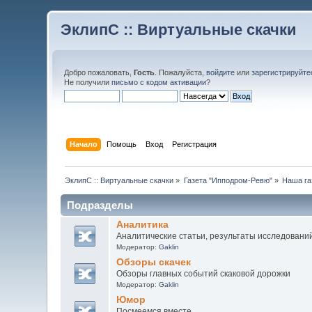
ЭклипС :: Виртуальные скачки
Добро пожаловать,
Гость
. Пожалуйста,
войдите
или
зарегистрируйте
Не получили
письмо с кодом активации
?
Начало
Помощь
Вход
Регистрация
ЭклипС :: Виртуальные скачки
»
Газета "Ипподром-Ревю"
»
Наша га
Подразделы
Аналитика
Аналитические статьи, результаты исследований 
Модератор:
Gaklin
Обзоры скачек
Обзоры главных событий скаковой дорожки
Модератор:
Gaklin
Юмор
Посмеемся вместе