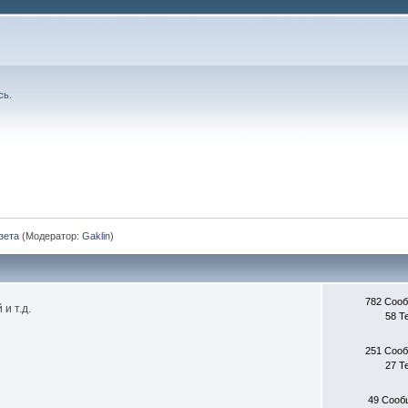
сь
.
зета
(Модератор:
Gaklin
)
782 Соо
и т.д.
58 Т
251 Соо
27 Т
49 Сооб