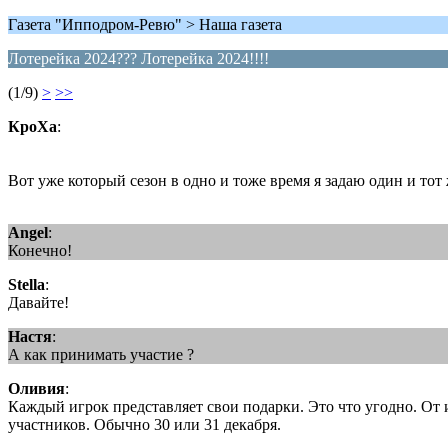
Газета "Ипподром-Ревю" > Наша газета
Лотерейка 2024??? Лотерейка 2024!!!!
(1/9)
>
>>
КроХа
:
Вот уже который сезон в одно и тоже время я задаю один и тот
Angel
:
Конечно!
Stella
:
Давайте!
Настя
:
А как принимать участие ?
Оливия
:
Каждый игрок представляет свои подарки. Это что угодно. От 
участников. Обычно 30 или 31 декабря.