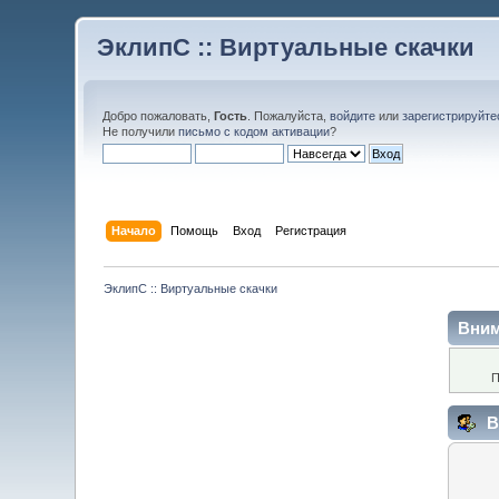
ЭклипС :: Виртуальные скачки
Добро пожаловать,
Гость
. Пожалуйста,
войдите
или
зарегистрируйте
Не получили
письмо с кодом активации
?
Начало
Помощь
Вход
Регистрация
ЭклипС :: Виртуальные скачки
Вним
П
В