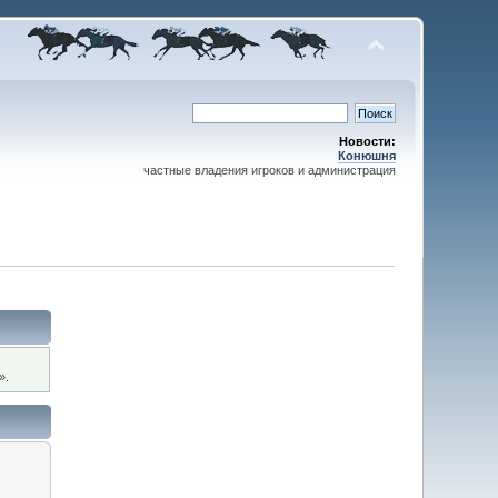
Новости:
Конюшня
частные владения игроков и администрация
».