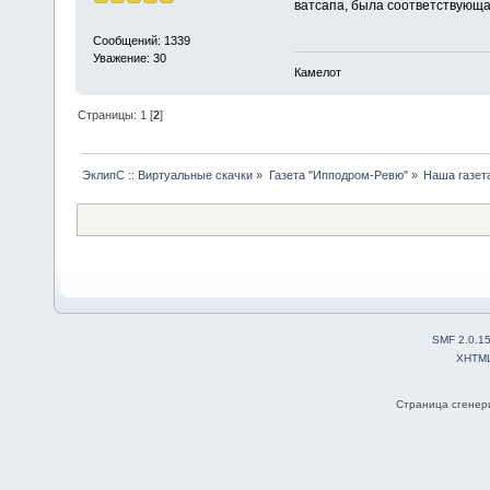
ватсапа, была соответствующа
Сообщений: 1339
Уважение: 30
Камелот
Страницы:
1
[
2
]
ЭклипС :: Виртуальные скачки
»
Газета "Ипподром-Ревю"
»
Наша газет
SMF 2.0.1
XHTM
Страница сгенери