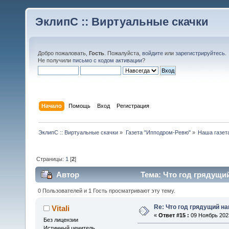
ЭклипС :: Виртуальные скачки
Добро пожаловать,
Гость
. Пожалуйста,
войдите
или
зарегистрируйтесь
.
Не получили
письмо с кодом активации
?
Начало
Помощь
Вход
Регистрация
ЭклипС :: Виртуальные скачки
»
Газета "Ипподром-Ревю"
»
Наша газет
Страницы:
1
[
2
]
Автор
Тема: Что год грядущий
0 Пользователей и 1 Гость просматривают эту тему.
Re: Что год грядущий на
Vitali
«
Ответ #15 :
09 Ноябрь 2023
Без лицензии
Истинный ценитель